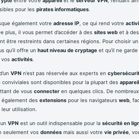
rypté
entre votre
appareil
et le
serveur VPN
, rendant ain
isibles pour les
pirates informatiques
.
que également votre
adresse IP
, ce qui rend votre
activ
 plus, il vous permet d’accéder à des
sites web
et à de
ent être restreints dans certaines régions. Pour choisir u
s qu’il offre un
haut niveau de cryptage
et qu’il ne garde
e vos
activités
.
 d’un
VPN
n’est pas réservée aux experts en
cybersécuri
s conviviales sont disponibles pour la plupart des
apparei
ttant de vous
connecter
en quelques clics. De nombreux
t également des
extensions
pour les navigateurs
web
, fa
leur utilisation.
 un
VPN
est un outil indispensable pour la
sécurité en lig
n seulement vos
données
mais aussi votre
vie privée
, vo