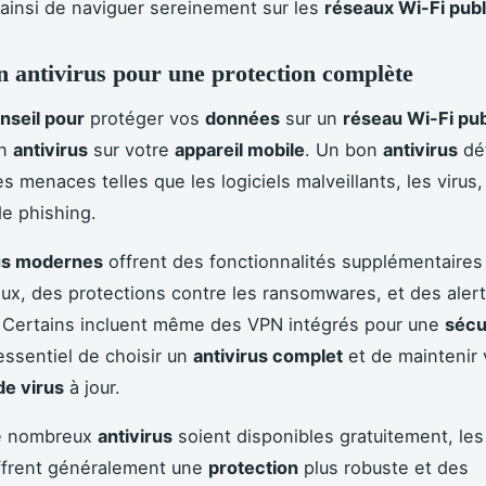
ainsi de naviguer sereinement sur les
réseaux Wi-Fi publ
n antivirus pour une protection complète
nseil pour
protéger vos
données
sur un
réseau Wi-Fi pub
un
antivirus
sur votre
appareil mobile
. Un bon
antivirus
dé
es menaces telles que les logiciels malveillants, les virus,
de phishing.
rus modernes
offrent des fonctionnalités supplémentair
ux, des protections contre les ransomwares, et des aler
. Certains incluent même des VPN intégrés pour une
sécu
 essentiel de choisir un
antivirus complet
et de maintenir
de virus
à jour.
e nombreux
antivirus
soient disponibles gratuitement, les
ffrent généralement une
protection
plus robuste et des