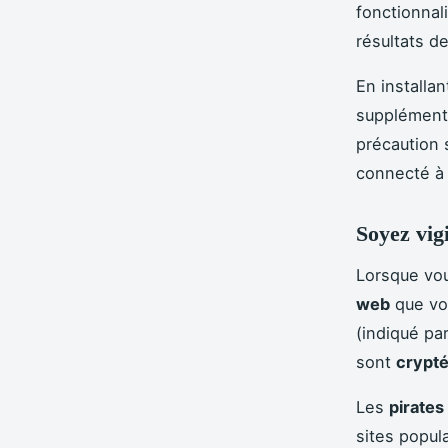
fonctionnali
résultats d
En installa
supplément
précaution 
connecté à
Soyez vigi
Lorsque vou
web
que vou
(indiqué pa
sont
crypt
Les
pirates
sites popula