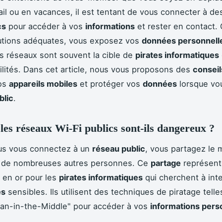
vail ou en vacances, il est tentant de vous connecter à d
cs
pour accéder à vos
informations
et rester en contact.
utions adéquates, vous exposez vos
données personnell
s réseaux sont souvent la cible de
pirates informatiques
ilités. Dans cet article, nous vous proposons des
conseil
vos
appareils mobiles
et protéger vos
données
lorsque vou
blic
.
les réseaux Wi-Fi publics sont-ils dangereux ?
us vous connectez à un
réseau public
, vous partagez le
de nombreuses autres personnes. Ce
partage
représent
 en or pour les
pirates informatiques
qui cherchent à int
es
sensibles. Ils utilisent des techniques de piratage tell
Man-in-the-Middle" pour accéder à vos
informations pers