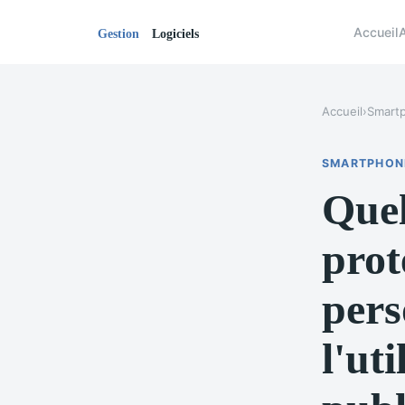
Accueil
Accueil
›
Smart
SMARTPHON
Quel
prot
pers
l'ut