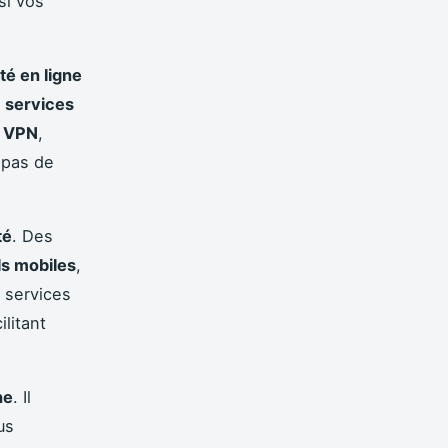
si vos
ité en ligne
s
services
n
VPN
,
 pas de
té
. Des
ls mobiles
,
 services
cilitant
ne
. Il
us