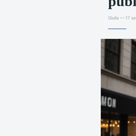
publ
Giulia — 17 s