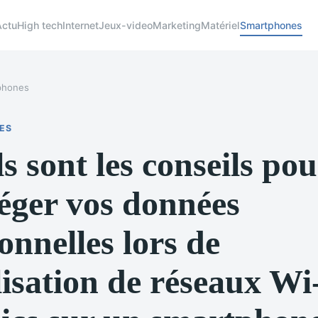
Actu
High tech
Internet
Jeux-video
Marketing
Matériel
Smartphones
phones
ES
s sont les conseils pou
éger vos données
onnelles lors de
ilisation de réseaux Wi