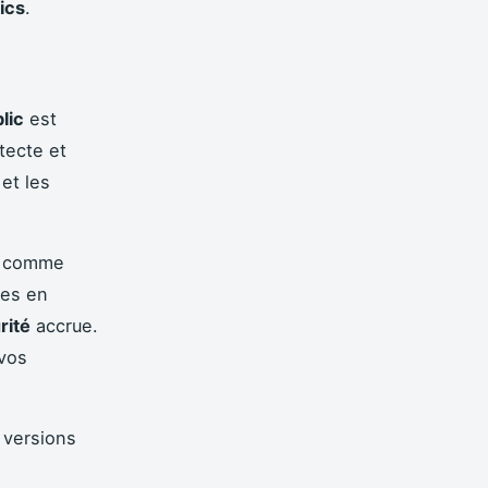
ics
.
lic
est
tecte et
 et les
es comme
tes en
rité
accrue.
 vos
 versions