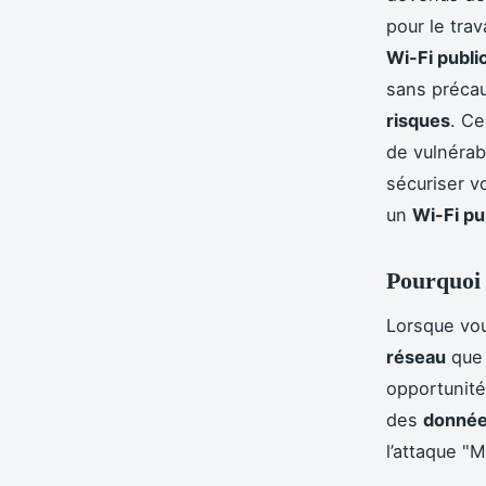
pour le tra
Wi-Fi publi
sans préca
risques
. Ce
de vulnérab
sécuriser 
un
Wi-Fi pu
Pourquoi 
Lorsque vo
réseau
que 
opportunité
des
donné
l’attaque "