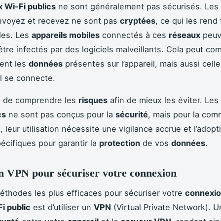
 Wi-Fi publics
ne sont généralement pas sécurisés. Les
nvoyez et recevez ne sont pas
cryptées
, ce qui les rend
les. Les
appareils mobiles
connectés à ces
réseaux
peuv
tre infectés par des logiciels malveillants. Cela peut c
ent les
données
présentes sur l’appareil, mais aussi cell
il se connecte.
ial de comprendre les
risques
afin de mieux les éviter. Les
cs
ne sont pas conçus pour la
sécurité
, mais pour la com
 leur utilisation nécessite une vigilance accrue et l’adopt
écifiques pour garantir la
protection
de vos
données
.
un VPN pour sécuriser votre connexion
éthodes les plus efficaces pour sécuriser votre
connexi
i public
est d’utiliser un
VPN
(Virtual Private Network). 