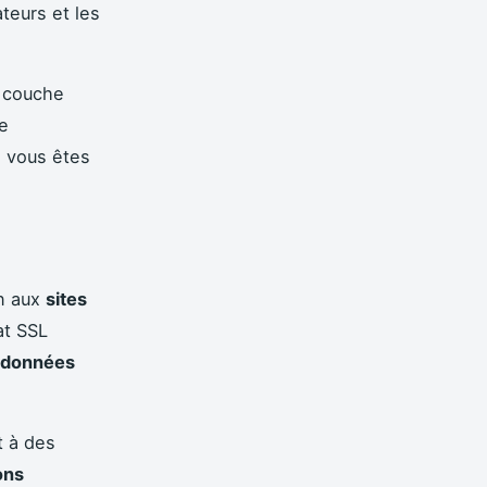
ateurs et les
e couche
e
e vous êtes
on aux
sites
at SSL
données
 à des
ons