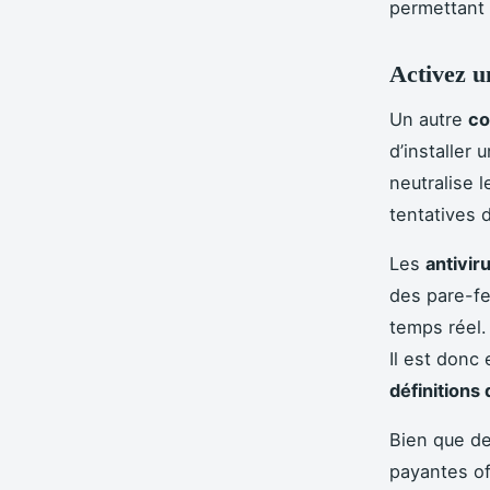
permettant 
Activez u
Un autre
co
d’installer 
neutralise l
tentatives 
Les
antivi
des pare-fe
temps réel
Il est donc
définitions 
Bien que d
payantes o