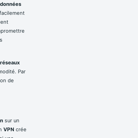
données
 facilement
ent
ompromettre
es
réseaux
modité. Par
ion de
on
sur un
Un
VPN
crée