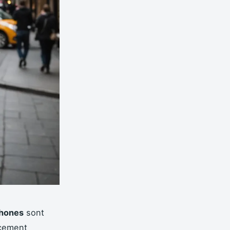
hones
sont
cement