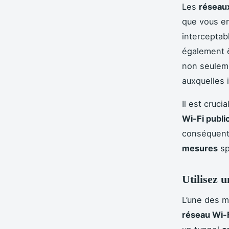
Les
réseaux
que vous e
interceptab
également ê
non seulem
auxquelles 
Il est cruc
Wi-Fi publi
conséquent,
mesures
sp
Utilisez 
L’une des m
réseau Wi-F