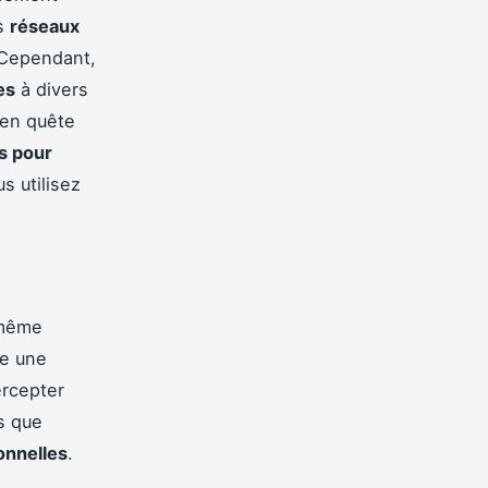
es
réseaux
 Cependant,
es
à divers
en quête
s pour
s utilisez
 même
e une
ercepter
es que
onnelles
.