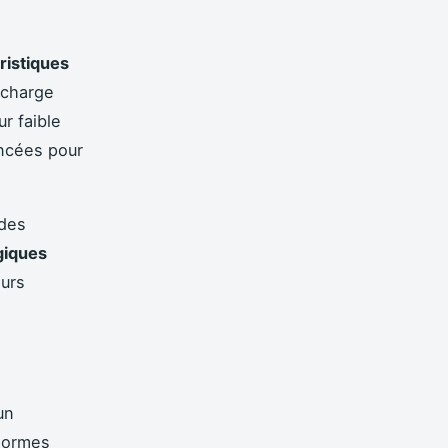
ristiques
echarge
r faible
ancées pour
 des
giques
eurs
un
 normes