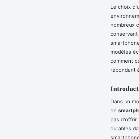
Le choix d'
environneme
nombreux c
conservant 
smartphones
modèles éco
comment ces
répondant à
Introduct
Dans un mon
de
smartph
pas d'offri
durables da
smartphones