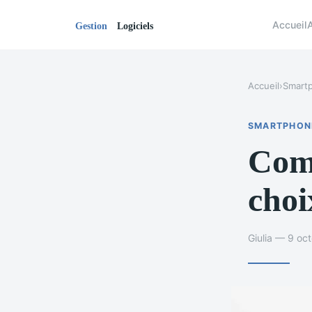
Accueil
Accueil
›
Smart
SMARTPHON
Comp
choi
Giulia — 9 oc