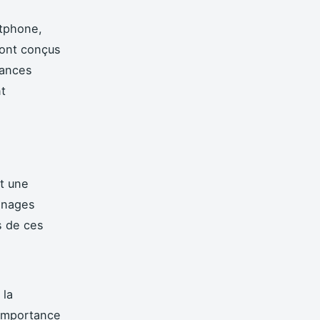
ftphone,
sont conçus
mances
nt
nt une
gnages
s de ces
 la
'importance