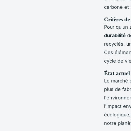
carbone et 
Critères de
Pour qu'un 
durabilité
do
recyclés, u
Ces élément
cycle de vie
État actue
Le marché 
plus de fab
l'environnem
l'impact en
écologique,
notre planè