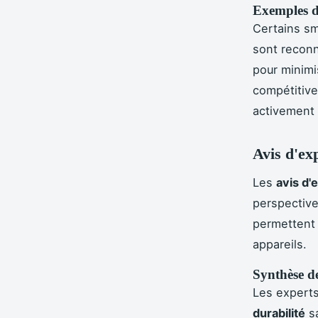
Exemples d
Certains sm
sont recon
pour minimi
compétitive
activement 
Avis d'exp
Les
avis d'
perspectiv
permettent 
appareils.
Synthèse de
Les experts
durabilité
sa