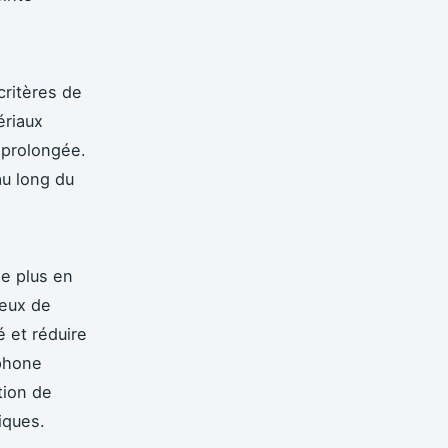
critères de
ériaux
e prolongée.
au long du
e plus en
ueux de
é et réduire
tphone
tion de
iques.