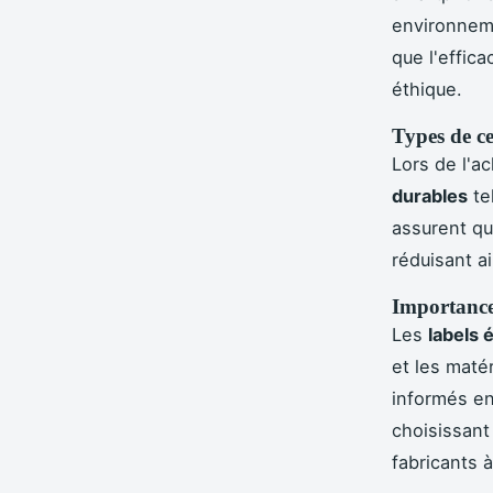
environneme
que l'effica
éthique.
Types de ce
Lors de l'a
durables
te
assurent qu
réduisant a
Importance 
Les
labels 
et les matér
informés en
choisissant
fabricants 