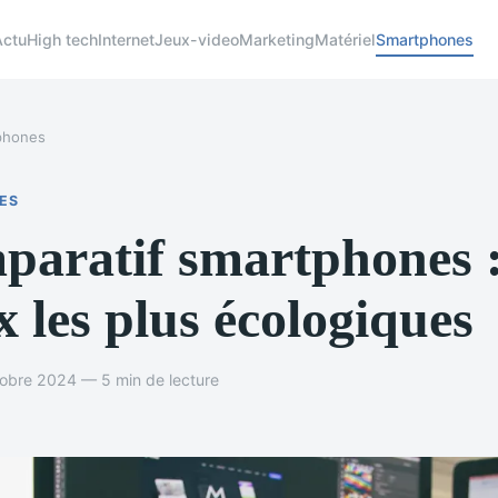
Actu
High tech
Internet
Jeux-video
Marketing
Matériel
Smartphones
phones
ES
aratif smartphones :
x les plus écologiques
tobre 2024 — 5 min de lecture