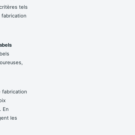
ritères tels
 fabrication
labels
bels
oureuses,
 fabrication
oix
. En
ent les