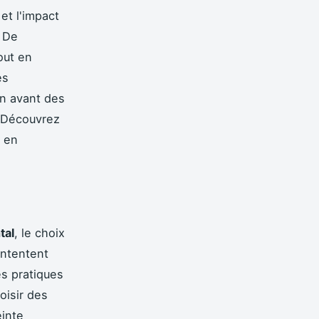
et l'impact
. De
out en
es
n avant des
. Découvrez
t en
tal
, le choix
ontentent
es pratiques
oisir des
einte