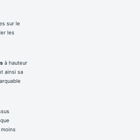
es sur le
er les
és
à hauteur
t ainsi sa
arquable
ssus
ique
 moins