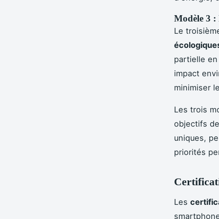
Modèle 3 : 
Le troisiè
écologique
partielle e
impact envi
minimiser l
Les trois m
objectifs de
uniques, pe
priorités p
Certificat
Les
certifi
smartphone 